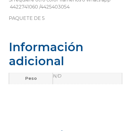
4422741060 /4425403054
PAQUETE DE 5
Información
adicional
N/D
Peso