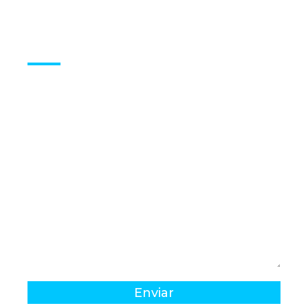
Envíanos un
mensaje
Enviar