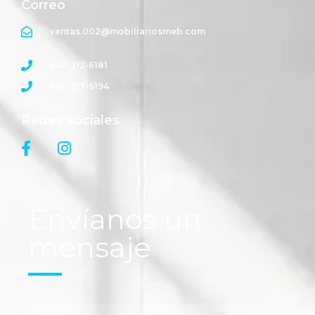
Correo
ventas.002@mobiliariosmeb.com
442-212-6181
442-213-6194
Redes sociales
Envíanos un
mensaje