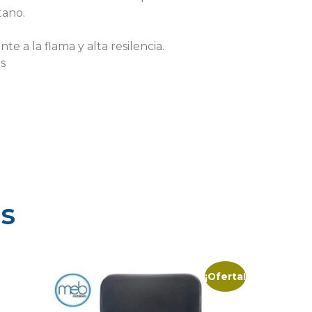
tano.
 a la flama y alta resilencia.
is
s
¡Oferta!