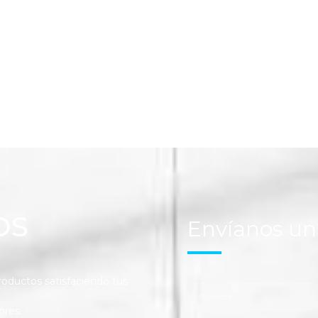
Seleccionar opciones
OS
Envíanos u
ductos satisfaciendo tus
ores.