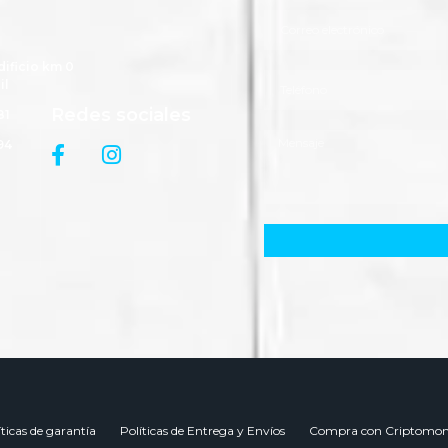
dificio km 0
il
Redes sociales
81
94
íticas de garantía
Políticas de Entrega y Envíos
Compra con Criptomon