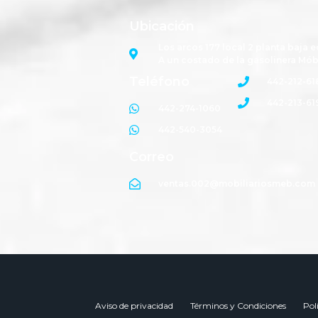
Ubicación
Los arcos 177 local 2 planta baja e
A un costado de la gasolinera Mób
Teléfono
442-212-61
442-213-61
442-274-1060
442-540-3054
Correo
ventas.002@mobiliariosmeb.com
Aviso de privacidad
Términos y Condiciones
Pol