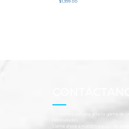
$
1,399.00
Añadir al carrito
CONTÁCTAN
Contamos con una amplia gama de pro
necesidades.
Llama ahora a nuestro equipo de ases