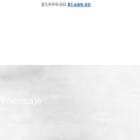
$
1,999.00
$
1,499.00
Añadir al carrito
n mensaje