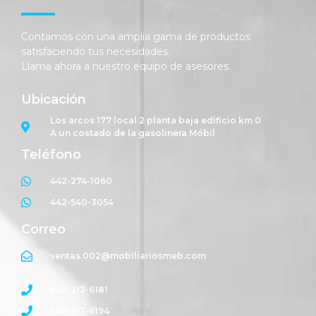
Contamos con una amplia gama de productos
satisfaciendo tus necesidades.
Llama ahora a nuestro equipo de asesores.
Ubicación
Los arcos 177 local 2 planta baja edificio km 0
A un costado de la gasolinera Móbil
Teléfono
442-274-1060
442-540-3054
Correo
ventas.002@mobiliariosmeb.com
442-212-6181
442-213-6194