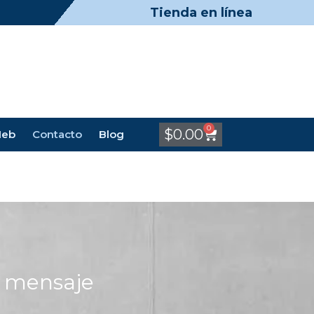
Tienda en línea
0
$
0.00
Meb
Contacto
Blog
n mensaje