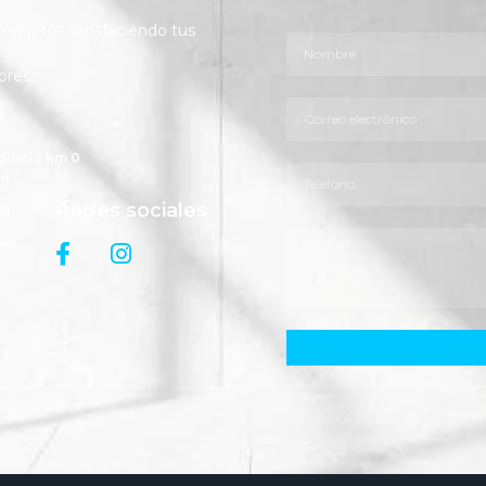
ductos satisfaciendo tus
ores.
dificio km 0
il
Redes sociales
81
94