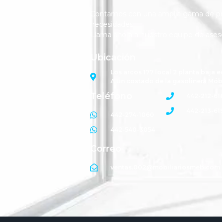
Contamos con una amplia gama de pro
necesidades.
Llama ahora a nuestro equipo de ases
Ubicación
Los arcos 177 local 2 planta baja e
A un costado de la gasolinera Mób
Teléfono
442-212-61
442-213-61
442-274-1060
442-540-3054
Correo
ventas.002@mobiliariosmeb.com