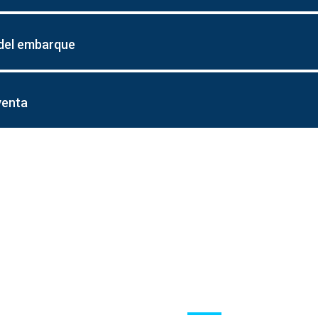
del embarque
venta
OS
Envíanos u