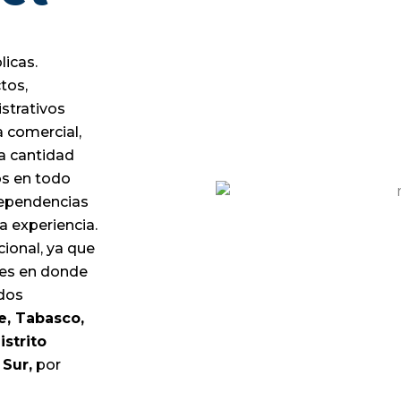
icas.
tos,
strativos
 comercial,
na cantidad
os en todo
Dependencias
 experiencia.
cional, ya que
les en donde
ados
e, Tabasco,
istrito
 Sur,
por