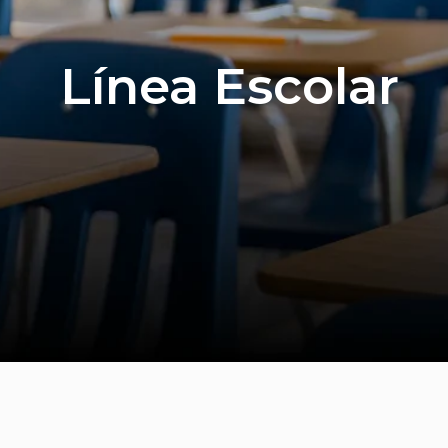
Línea Escolar