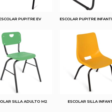
ESCOLAR PUPITRE EV
ESCOLAR PUPITRE INFANT
OLAR SILLA ADULTO M2
ESCOLAR SILLA INFANT