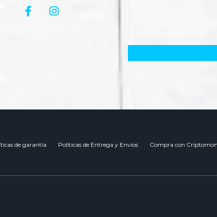
94
íticas de garantía
Políticas de Entrega y Envíos
Compra con Criptomon