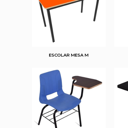
ESCOLAR MESA M