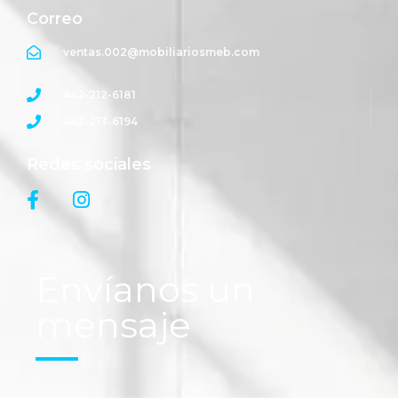
Correo
ventas.002@mobiliariosmeb.com
442-212-6181
442-213-6194
Redes sociales
Envíanos un
mensaje