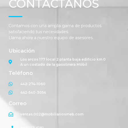
CONTÁCTANOS
Contamos con una amplia gama de productos
satisfaciendo tus necesidades.
Llama ahora a nuestro equipo de asesores.
Ubicación
Los arcos 177 local 2 planta baja edificio km 0
A un costado de la gasolinera Móbil
Teléfono
442-274-1060
442-540-3054
Correo
ventas.002@mobiliariosmeb.com
442-212-6181