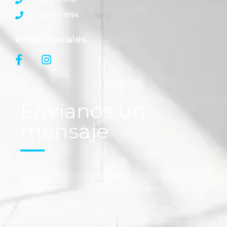
442-213-6194
Redes sociales
Envíanos un
mensaje