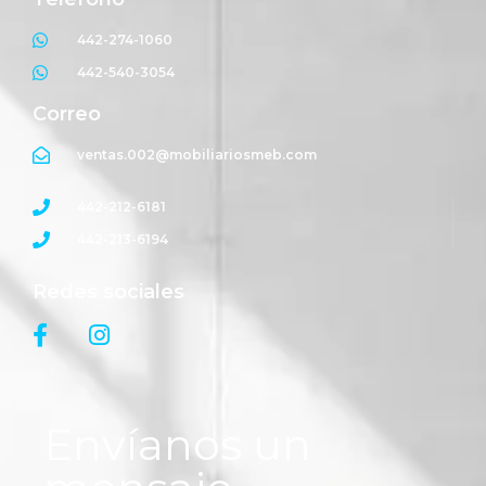
442-274-1060
442-540-3054
Correo
ventas.002@mobiliariosmeb.com
442-212-6181
442-213-6194
Redes sociales
Envíanos un