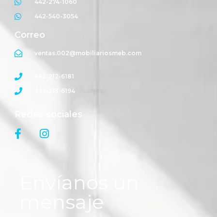
442-274-1060
442-540-3054
Correo
ventas.002@mobiliariosmeb.com
442-212-6181
442-213-6194
Redes sociales
Envíanos un
mensaje