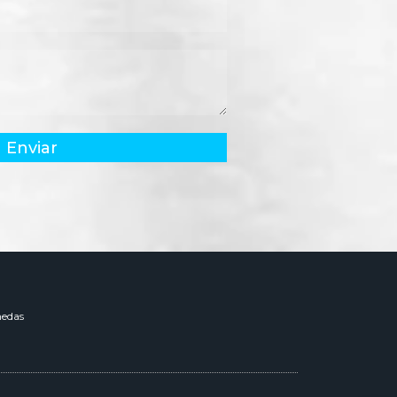
Enviar
edas