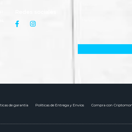
il
Redes sociales
81
94
íticas de garantía
Políticas de Entrega y Envíos
Compra con Criptomon