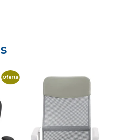
s
¡Oferta!