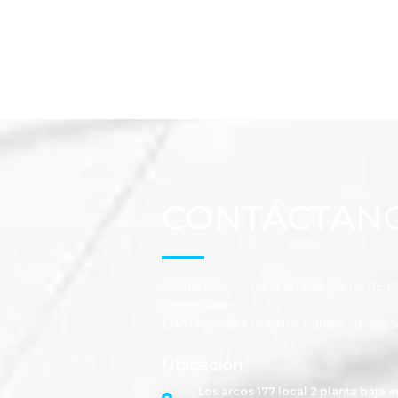
CONTÁCTAN
Contamos con una amplia gama de pro
necesidades.
Llama ahora a nuestro equipo de ases
Ubicación
Los arcos 177 local 2 planta baja e