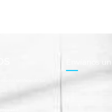
OS
Envíanos u
ductos satisfaciendo tus
ores.
dificio km 0