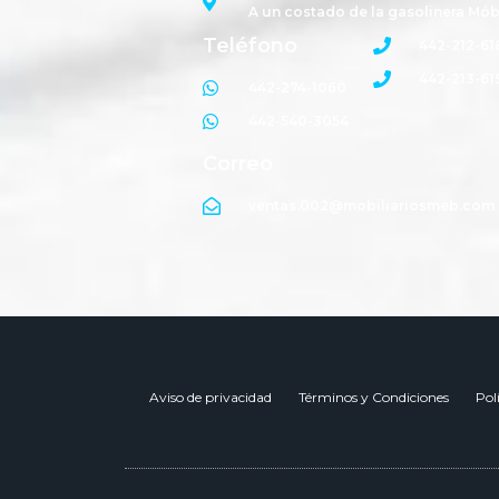
A un costado de la gasolinera Mób
Teléfono
442-212-61
442-213-61
442-274-1060
442-540-3054
Correo
ventas.002@mobiliariosmeb.com
Aviso de privacidad
Términos y Condiciones
Pol