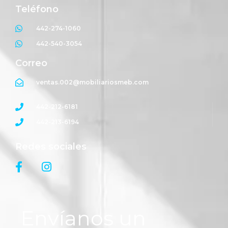
Teléfono
442-274-1060
442-540-3054
Correo
ventas.002@mobiliariosmeb.com
442-212-6181
442-213-6194
Redes sociales
Envíanos un