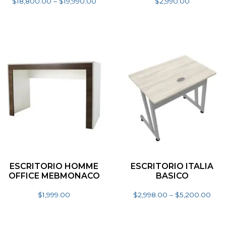
$
18,800.00
–
$
19,990.00
$
2,990.00
Seleccionar opciones
Añadir al carrito
ESCRITORIO HOMME
ESCRITORIO ITALIA
OFFICE MEBMONACO
BASICO
$
1,999.00
$
2,998.00
–
$
5,200.00
Añadir al carrito
Seleccionar opciones