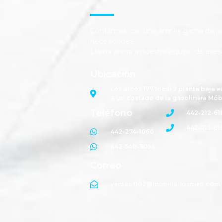
Contamos con una amplia gama de pro
necesidades.
Llama ahora a nuestro equipo de ases
Ubicación
Los arcos 177 local 2 planta baja e
A un costado de la gasolinera Mób
Teléfono
442-212-61
442-213-61
442-274-1060
442-540-3054
Correo
ventas.002@mobiliariosmeb.com