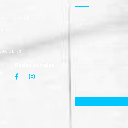
ductos satisfaciendo tus
ores.
dificio km 0
il
Redes sociales
81
94