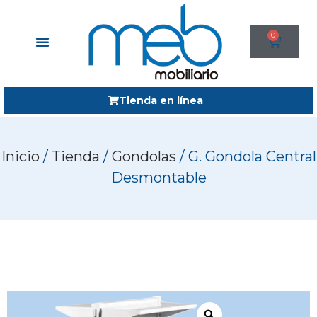
0
Tienda en línea
Inicio
/
Tienda
/
Gondolas
/ G. Gondola Central
Desmontable