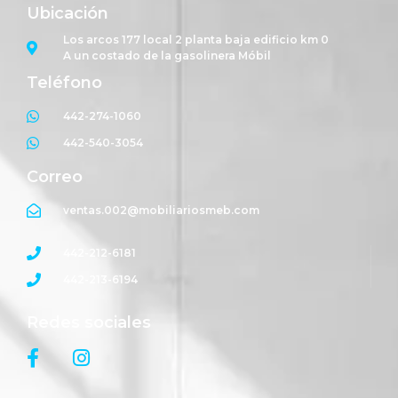
Ubicación
Los arcos 177 local 2 planta baja edificio km 0
A un costado de la gasolinera Móbil
Teléfono
442-274-1060
442-540-3054
Correo
ventas.002@mobiliariosmeb.com
442-212-6181
442-213-6194
Redes sociales