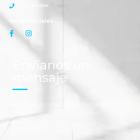
442-213-6194
Redes sociales
Envíanos un
mensaje