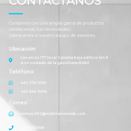
CONTÁCTANOS
Contamos con una amplia gama de productos
satisfaciendo tus necesidades.
Llama ahora a nuestro equipo de asesores.
Ubicación
Los arcos 177 local 2 planta baja edificio km 0
A un costado de la gasolinera Móbil
Teléfono
442-274-1060
442-540-3054
Correo
ventas.002@mobiliariosmeb.com
442-212-6181