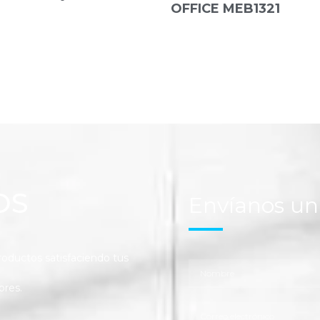
OFFICE MEB1321
OS
Envíanos u
ductos satisfaciendo tus
ores.