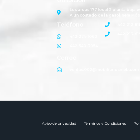
Ubicación
Los arcos 177 local 2 planta baja e
A un costado de la gasolinera Mób
Teléfono
442-212-61
442-213-61
442-274-1060
442-540-3054
Correo
ventas.002@mobiliariosmeb.com
Aviso de privacidad
Términos y Condiciones
Pol