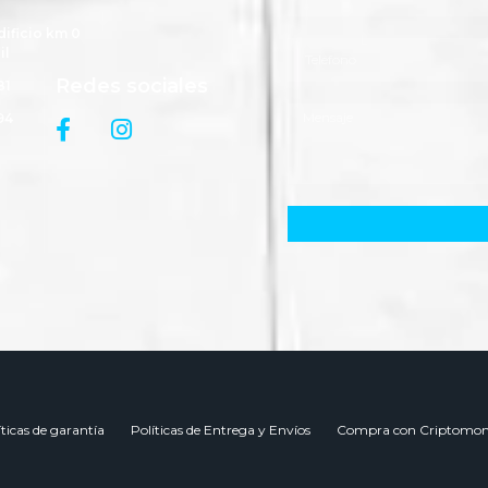
dificio km 0
il
Redes sociales
81
94
íticas de garantía
Políticas de Entrega y Envíos
Compra con Criptomon