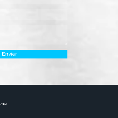
Enviar
edas