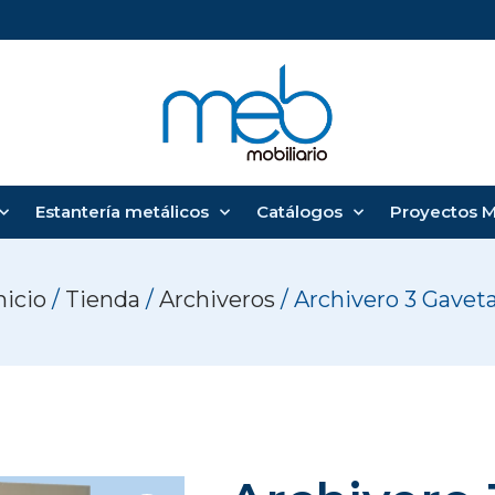
Estantería metálicos
Catálogos
Proyectos 
nicio
/
Tienda
/
Archiveros
/ Archivero 3 Gavet