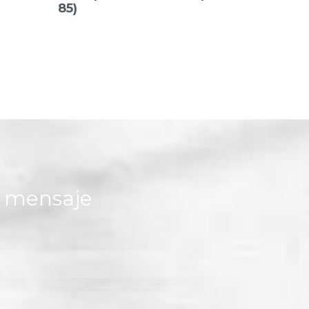
85)
n mensaje