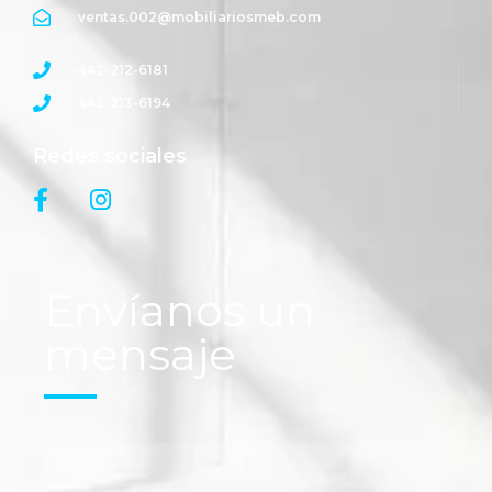
ventas.002@mobiliariosmeb.com
442-212-6181
442-213-6194
Redes sociales
Envíanos un
mensaje