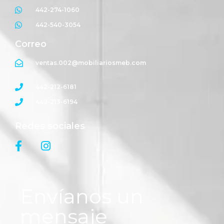
442-274-1060
442-540-3054
Correo
ventas.002@mobiliariosmeb.com
442-212-6181
442-213-6194
Redes sociales
Envíanos un
mensaje