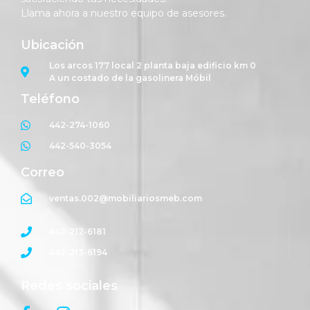
Llama ahora a nuestro equipo de asesores.
Ubicación
Los arcos 177 local 2 planta baja edificio km 0
A un costado de la gasolinera Móbil
Teléfono
442-274-1060
442-540-3054
Correo
ventas.002@mobiliariosmeb.com
442-212-6181
442-213-6194
Redes sociales