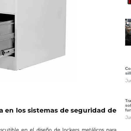
Co
sil
Jun
Tr
so
a en los sistemas de seguridad de
fu
Jun
iscutible en el diseño de lockers metálicos para