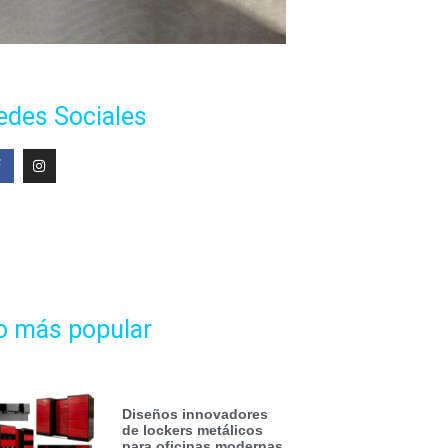
edes Sociales
o más popular
Diseños innovadores
de lockers metálicos
para oficinas modernas