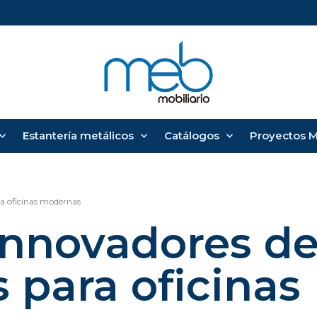
Estantería metálicos
Catálogos
Proyectos 
ra oficinas modernas
innovadores de
 para oficinas