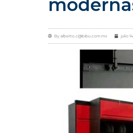
moderna
By
alberto.c@bibu.com.mx
julio 1