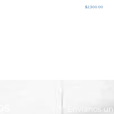
$
2,300.00
Añadir al carrito
OS
Envíanos u