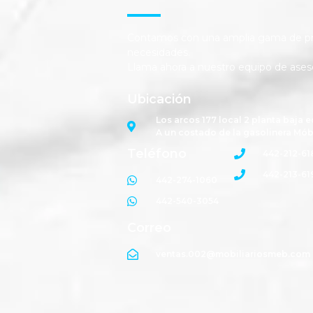
Contamos con una amplia gama de pro
necesidades.
Llama ahora a nuestro equipo de ases
Ubicación
Los arcos 177 local 2 planta baja e
A un costado de la gasolinera Mób
Teléfono
442-212-61
442-213-61
442-274-1060
442-540-3054
Correo
ventas.002@mobiliariosmeb.com