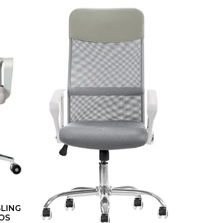
SLING
ÑOS