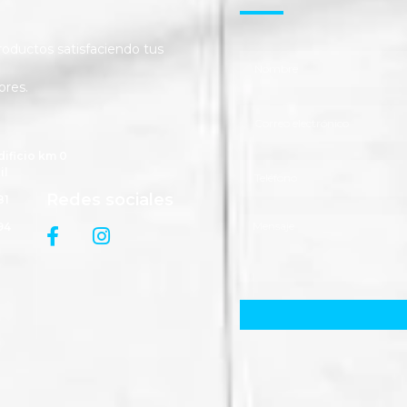
ductos satisfaciendo tus
ores.
dificio km 0
il
Redes sociales
81
94