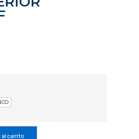
ERIOR
F
NCO
 al carrito