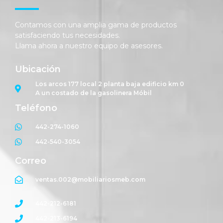
Contamos con una amplia gama de productos
satisfaciendo tus necesidades.
Llama ahora a nuestro equipo de asesores.
Ubicación
Los arcos 177 local 2 planta baja edificio km 0
A un costado de la gasolinera Móbil
Teléfono
442-274-1060
442-540-3054
Correo
ventas.002@mobiliariosmeb.com
442-212-6181
442-213-6194