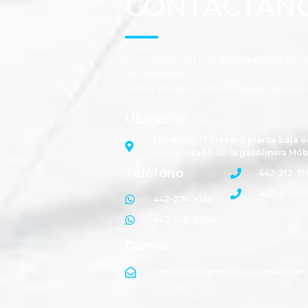
CONTÁCTAN
Contamos con una amplia gama de pro
necesidades.
Llama ahora a nuestro equipo de ases
Ubicación
Los arcos 177 local 2 planta baja e
A un costado de la gasolinera Mób
Teléfono
442-212-61
442-213-61
442-274-1060
442-540-3054
Correo
ventas.002@mobiliariosmeb.com