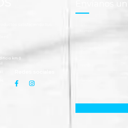
OS
Envíanos u
ductos satisfaciendo tus
ores.
dificio km 0
il
Redes sociales
81
94