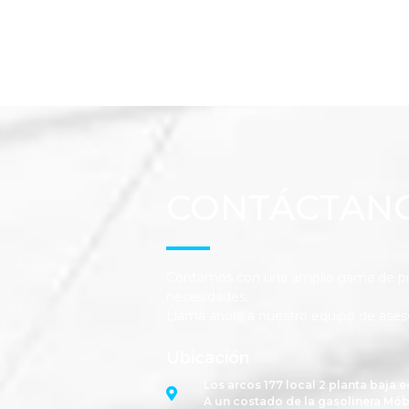
CONTÁCTAN
Contamos con una amplia gama de pro
necesidades.
Llama ahora a nuestro equipo de ases
Ubicación
Los arcos 177 local 2 planta baja e
A un costado de la gasolinera Mób