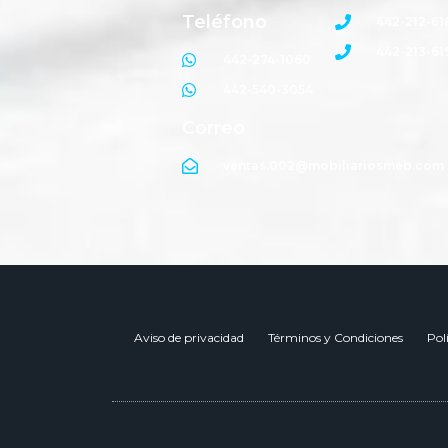
Teléfono
442-212-61
442-213-61
442-274-1060
442-540-3054
Correo
ventas.002@mobiliariosmeb.com
Aviso de privacidad
Términos y Condiciones
Pol