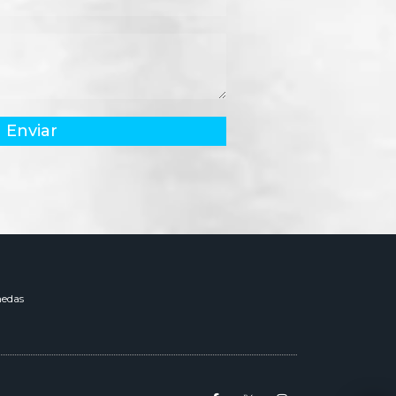
Enviar
edas