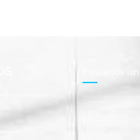
OS
Envíanos u
ductos satisfaciendo tus
ores.
dificio km 0
il