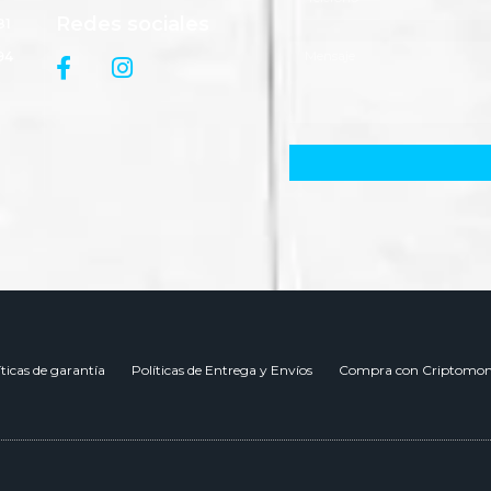
Redes sociales
81
94
íticas de garantía
Políticas de Entrega y Envíos
Compra con Criptomon