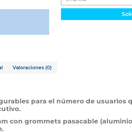
Soli
al
Valoraciones (0)
gurables para el número de usuarios q
cutivo.
mm con grommets pasacable (aluminio
m.