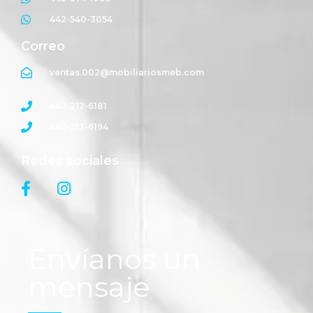
442-540-3054
Correo
ventas.002@mobiliariosmeb.com
442-212-6181
442-213-6194
Redes sociales
Envíanos un
mensaje