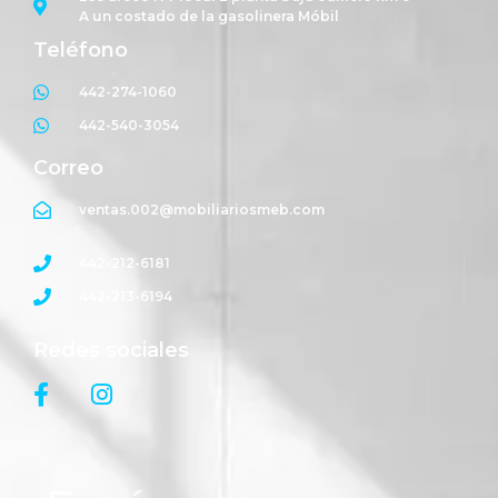
A un costado de la gasolinera Móbil
Teléfono
442-274-1060
442-540-3054
Correo
ventas.002@mobiliariosmeb.com
442-212-6181
442-213-6194
Redes sociales