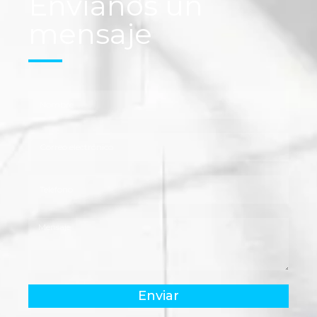
Envíanos un
mensaje
Enviar