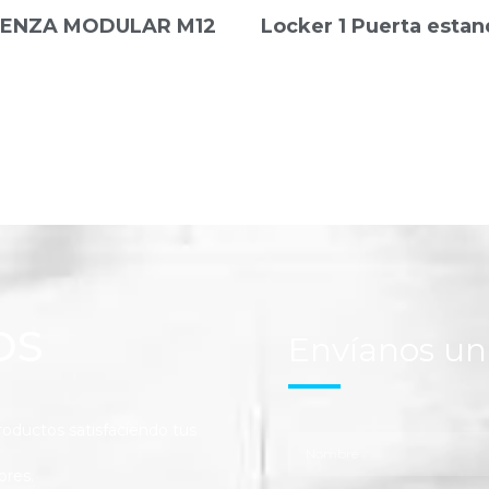
ENZA MODULAR M12
Locker 1 Puerta estan
OS
Envíanos u
ductos satisfaciendo tus
ores.