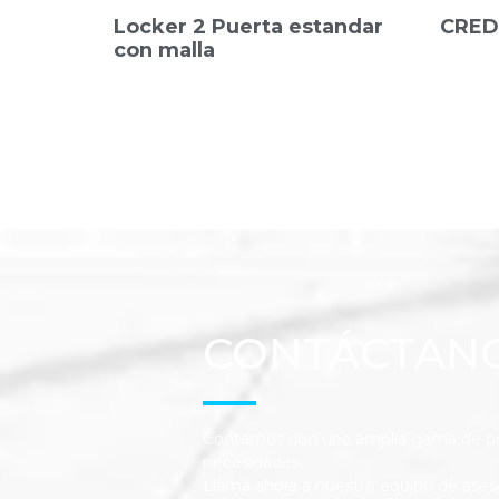
Locker 2 Puerta estandar
CRED
con malla
CONTÁCTAN
Contamos con una amplia gama de pro
necesidades.
Llama ahora a nuestro equipo de ases