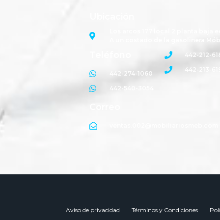
Ubicación
Los arcos 177 local 2 planta baja e
A un costado de la gasolinera Mób
Teléfono
442-212-61
442-213-61
442-274-1060
442-540-3054
Correo
ventas.002@mobiliariosmeb.com
Aviso de privacidad
Términos y Condiciones
Pol