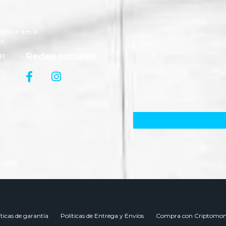
dificio km 0
il
Redes sociales
81
94
íticas de garantía
Políticas de Entrega y Envíos
Compra con Criptomon