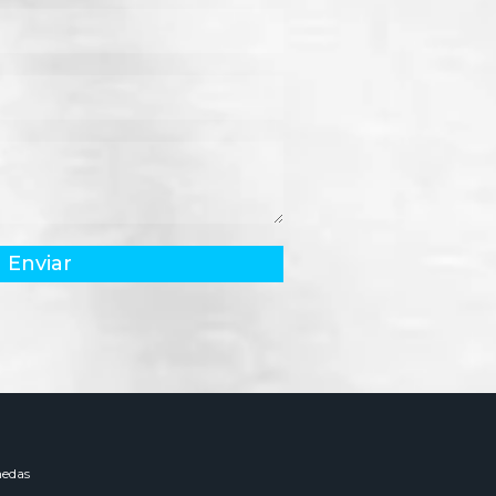
Enviar
edas