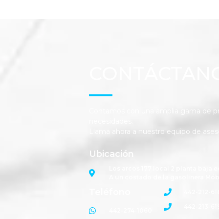
CONTÁCTAN
Contamos con una amplia gama de pro
necesidades.
Llama ahora a nuestro equipo de ases
Ubicación
Los arcos 177 local 2 planta baja e
A un costado de la gasolinera Mób
Teléfono
442-212-61
442-213-61
442-274-1060