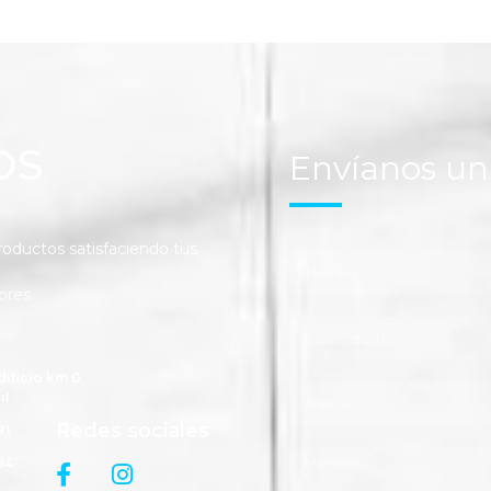
OS
Envíanos u
ductos satisfaciendo tus
ores.
dificio km 0
il
Redes sociales
81
94