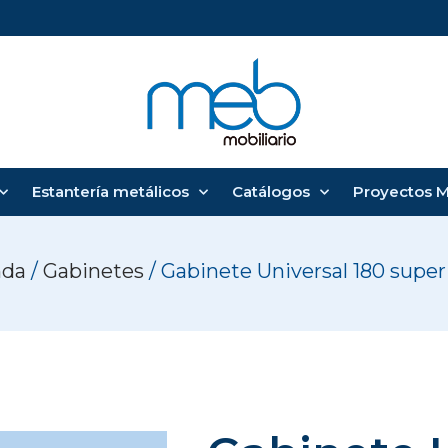
Estantería metálicos
Catálogos
Proyectos 
nda
/
Gabinetes
/ Gabinete Universal 180 supe