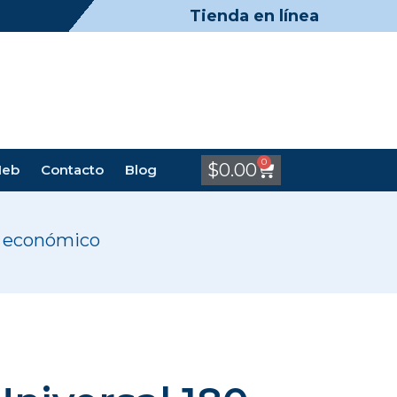
Tienda en línea
0
$
0.00
Meb
Contacto
Blog
r económico