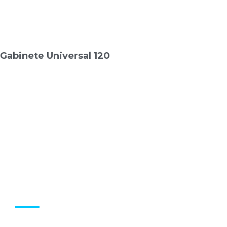
Gabinete Universal 120
CONTÁCTANOS
Contamos con una amplia gama de productos