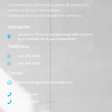
Contamos con una amplia gama de productos
satisfaciendo tus necesidades.
Llama ahora a nuestro equipo de asesores.
Ubicación
Los arcos 177 local 2 planta baja edificio km 0
A un costado de la gasolinera Móbil
Teléfono
442-274-1060
442-540-3054
Correo
ventas.002@mobiliariosmeb.com
442-212-6181
442-213-6194