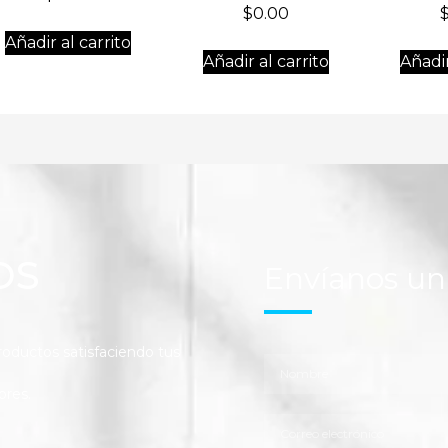
$
0.00
Añadir al carrito
Añadir al carrito
Añadir
OS
Envíanos u
ductos satisfaciendo tus
ores.