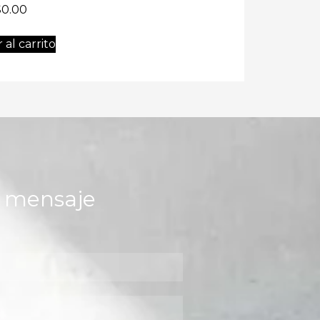
$
0.00
 al carrito
n mensaje