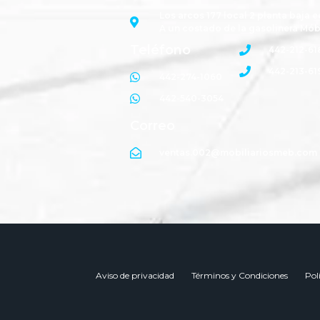
Los arcos 177 local 2 planta baja e
A un costado de la gasolinera Mób
Teléfono
442-212-61
442-213-61
442-274-1060
442-540-3054
Correo
ventas.002@mobiliariosmeb.com
Aviso de privacidad
Términos y Condiciones
Pol