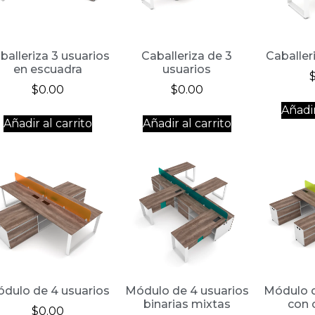
balleriza 3 usuarios
Caballeriza de 3
Caballeri
en escuadra
usuarios
$
0.00
$
0.00
Añadir
Añadir al carrito
Añadir al carrito
dulo de 4 usuarios
Módulo de 4 usuarios
Módulo d
binarias mixtas
con 
$
0.00