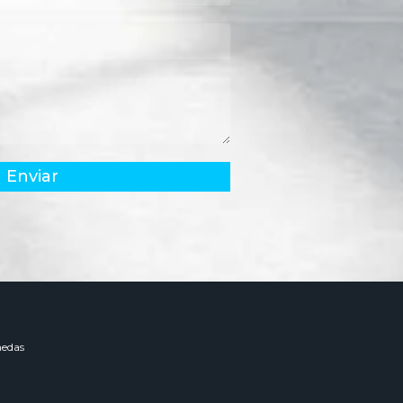
Enviar
edas