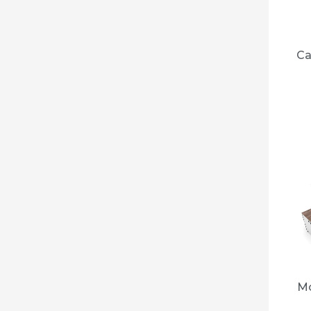
Ca
Mó