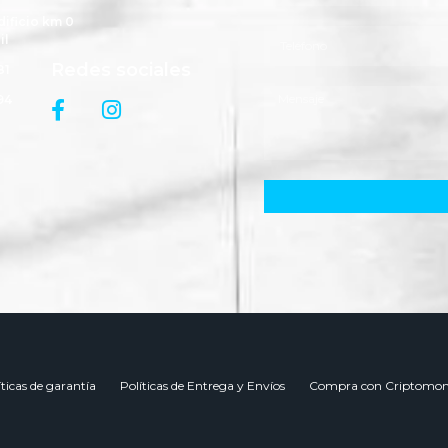
dificio km 0
il
Redes sociales
81
94
íticas de garantía
Políticas de Entrega y Envíos
Compra con Criptomon