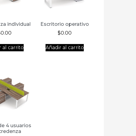
za individual
Escritorio operativo
$
0.00
$
0.00
 al carrito
Añadir al carrito
e 4 usuarios
credenza