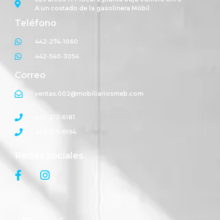
A un costado de la gasolinera Móbil
Teléfono
442-274-1060
442-540-3054
Correo
ventas.002@mobiliariosmeb.com
442-212-6181
442-213-6194
Redes sociales