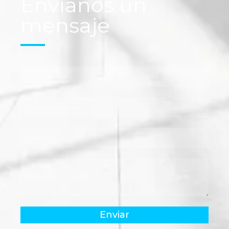
Envíanos un
mensaje
Enviar