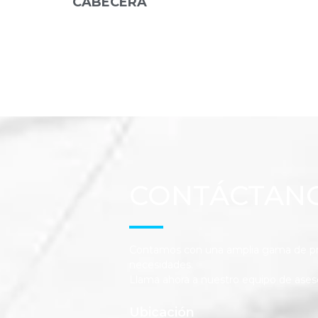
CABECERA
CONTÁCTAN
Contamos con una amplia gama de pro
necesidades.
Llama ahora a nuestro equipo de ases
Ubicación