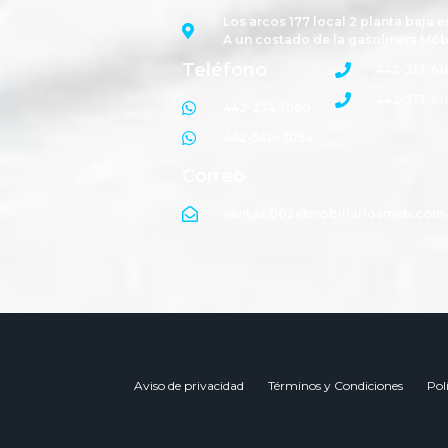
Los arcos 177 local 2 planta baja e
A un costado de la gasolinera Mób
Teléfono
442-212-61
442-213-61
442-274-1060
442-540-3054
Correo
ventas.002@mobiliariosmeb.com
Aviso de privacidad
Términos y Condiciones
Pol