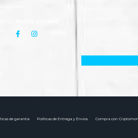
dificio km 0
il
Redes sociales
81
94
íticas de garantía
Políticas de Entrega y Envíos
Compra con Criptomon