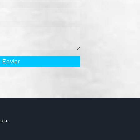
Enviar
edas