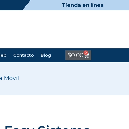
Tienda en línea
0
$
0.00
Meb
Contacto
Blog
a Movil