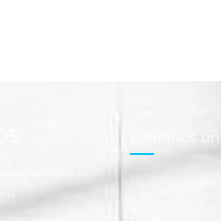
OS
Envíanos u
ductos satisfaciendo tus
ores.