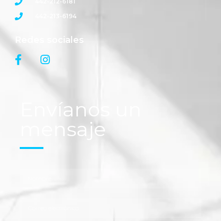
442-212-6181
442-213-6194
Redes sociales
Envíanos un
mensaje