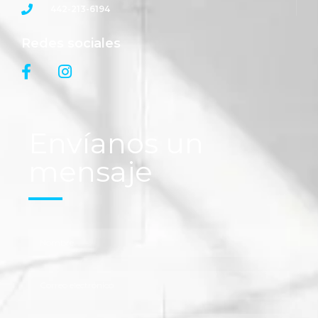
442-213-6194
Redes sociales
Envíanos un
mensaje