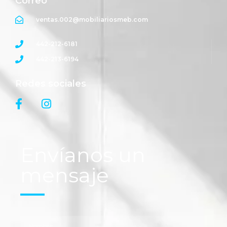
Correo
ventas.002@mobiliariosmeb.com
442-212-6181
442-213-6194
Redes sociales
Envíanos un
mensaje