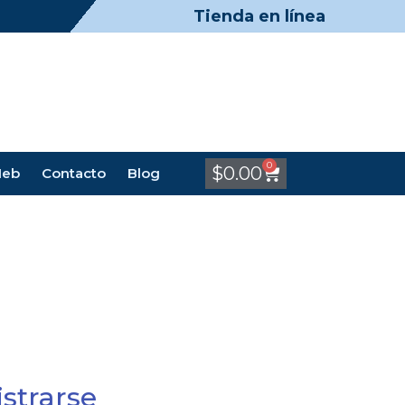
Tienda en línea
0
$
0.00
Meb
Contacto
Blog
strarse