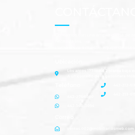
CONTÁCTAN
Contamos con una amplia gama de pro
necesidades.
Llama ahora a nuestro equipo de ases
Ubicación
Los arcos 177 local 2 planta baja e
A un costado de la gasolinera Mób
Teléfono
442-212-61
442-213-61
442-274-1060
442-540-3054
Correo
ventas.002@mobiliariosmeb.com