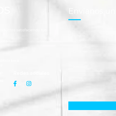
OS
Envíanos u
ductos satisfaciendo tus
ores.
dificio km 0
il
Redes sociales
81
94