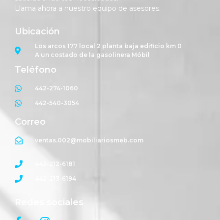
Llama ahora a nuestro equipo de asesores.
Ubicación
Los arcos 177 local 2 planta baja edificio km 0
A un costado de la gasolinera Móbil
Teléfono
442-274-1060
442-540-3054
Correo
ventas.002@mobiliariosmeb.com
442-212-6181
442-213-6194
Redes sociales