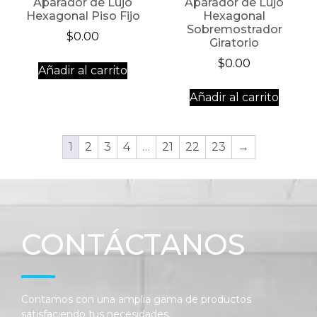
Aparador de Lujo
Aparador de Lujo
Hexagonal Piso Fijo
Hexagonal
Sobremostrador
$
0.00
Giratorio
$
0.00
Añadir al carrito
Añadir al carrito
1
2
3
4
…
21
22
23
→
CONTÁCTANOS
Contamos con una amplia gama de productos
satisfaciendo tus necesidades.