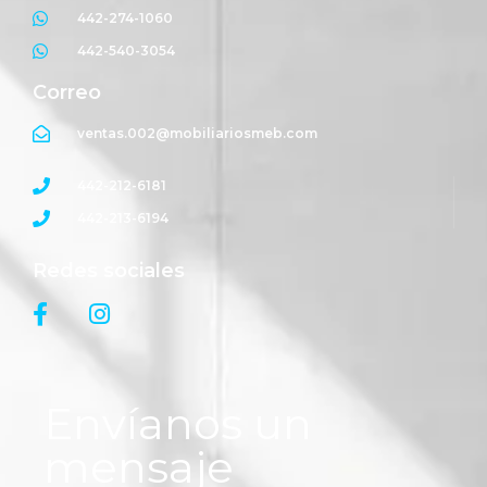
442-274-1060
442-540-3054
Correo
ventas.002@mobiliariosmeb.com
442-212-6181
442-213-6194
Redes sociales
Envíanos un
mensaje