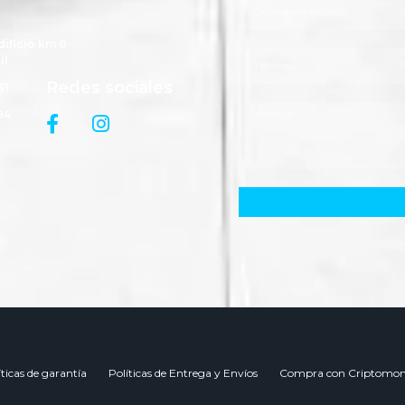
dificio km 0
il
Redes sociales
81
94
íticas de garantía
Políticas de Entrega y Envíos
Compra con Criptomon