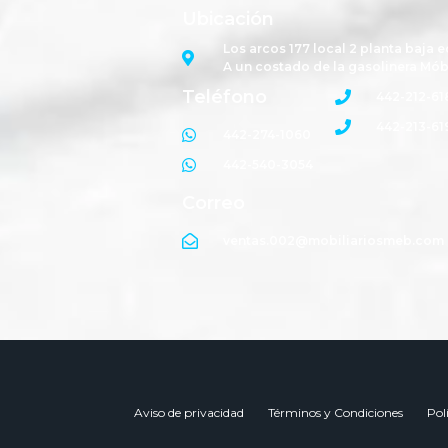
Ubicación
Los arcos 177 local 2 planta baja e
A un costado de la gasolinera Mób
Teléfono
442-212-61
442-213-61
442-274-1060
442-540-3054
Correo
ventas.002@mobiliariosmeb.com
Aviso de privacidad
Términos y Condiciones
Pol