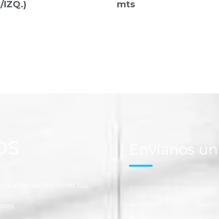
/IZQ.)
mts
OS
Envíanos u
ductos satisfaciendo tus
ores.