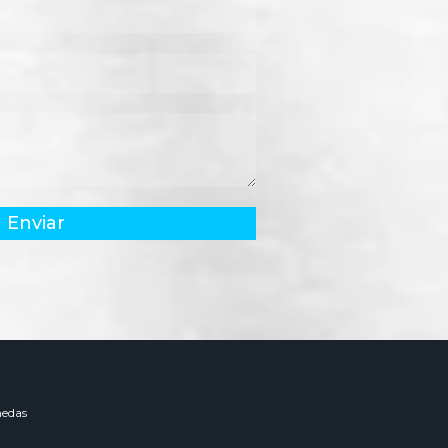
Enviar
edas