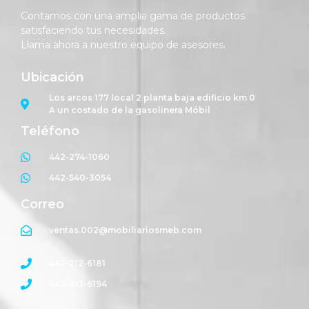
Contamos con una amplia gama de productos
satisfaciendo tus necesidades.
Llama ahora a nuestro equipo de asesores.
Ubicación
Los arcos 177 local 2 planta baja edificio km 0
A un costado de la gasolinera Móbil
Teléfono
442-274-1060
442-540-3054
Correo
ventas.002@mobiliariosmeb.com
442-212-6181
442-213-6194