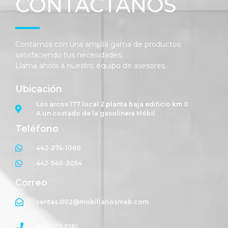
CONTÁCTANOS
Contamos con una amplia gama de productos
satisfaciendo tus necesidades.
Llama ahora a nuestro equipo de asesores.
Ubicación
Los arcos 177 local 2 planta baja edificio km 0
A un costado de la gasolinera Móbil
Teléfono
442-274-1060
442-540-3054
Correo
ventas.002@mobiliariosmeb.com
442-212-6181