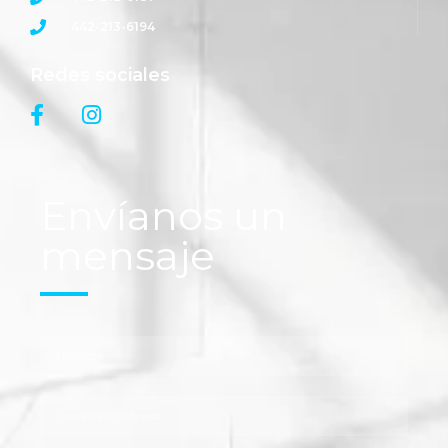
442-213-6194
Redes sociales
Envíanos un
mensaje