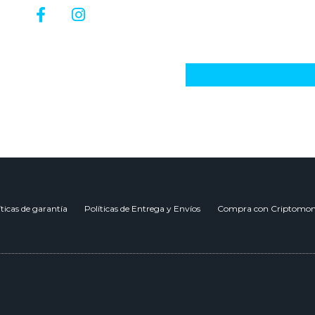
94
íticas de garantía
Políticas de Entrega y Envíos
Compra con Criptomon