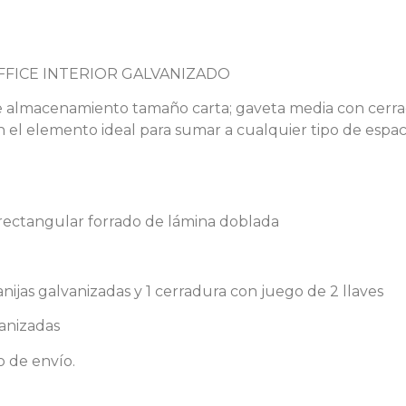
OFFICE INTERIOR GALVANIZADO
e almacenamiento tamaño carta; gaveta media con cerrad
a en el elemento ideal para sumar a cualquier tipo de esp
 rectangular forrado de lámina doblada
nijas galvanizadas y 1 cerradura con juego de 2 llaves
vanizadas
o de envío.