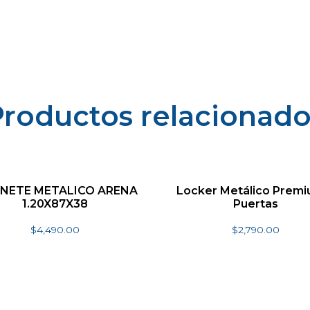
Productos relacionado
INETE METALICO ARENA
Locker Metálico Premi
1.20X87X38
Puertas
$
4,490.00
$
2,790.00
Seleccionar opciones
Añadir al carrito