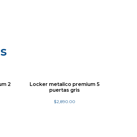
s
um 2
Locker metalico premium 5
puertas gris
$
2,890.00
Añadir al carrito