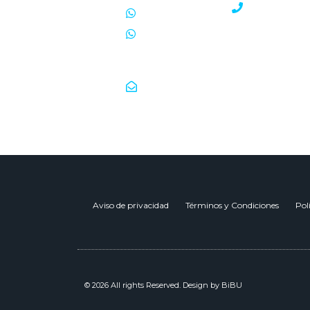
442-213-61
442-274-1060
442-540-3054
Correo
ventas.002@mobiliariosmeb.com
Aviso de privacidad
Términos y Condiciones
Pol
© 2026 All rights Reserved. Design by BiBU