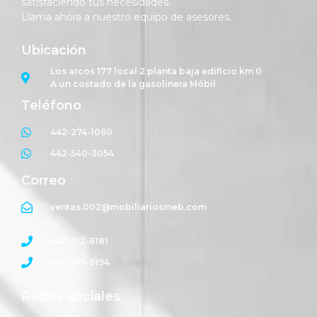
satisfaciendo tus necesidades.
Llama ahora a nuestro equipo de asesores.
Ubicación
Los arcos 177 local 2 planta baja edificio km 0
A un costado de la gasolinera Móbil
Teléfono
442-274-1060
442-540-3054
Correo
ventas.002@mobiliariosmeb.com
442-212-6181
442-213-6194
Redes sociales